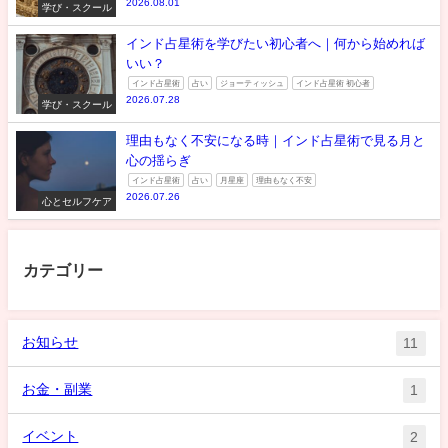
2026.08.01
学び・スクール
インド占星術を学びたい初心者へ｜何から始めれば
いい？
インド占星術
占い
ジョーティッシュ
インド占星術 初心者
2026.07.28
学び・スクール
理由もなく不安になる時｜インド占星術で見る月と
心の揺らぎ
インド占星術
占い
月星座
理由もなく不安
2026.07.26
心とセルフケア
カテゴリー
お知らせ
11
お金・副業
1
イベント
2