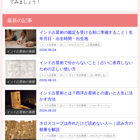
てみましょう！
最新の記事
インド占星術の鑑定を受ける前に準備すること｜生
年月日・出生時間・出生地
インド占星術
占い
ホロスコープ
占星術鑑定
2026.08.04
インド占星術の基礎
インド占星術で分からないこと｜占いに依存しない
ための正しい使い方
インド占星術
占い
ヴェーダ占星術
占い依存しない
2026.08.03
インド占星術の基礎
インド占星術とは？西洋占星術との違いと人生に活
かす方法
インド占星術
占い
ヴェーダ占星術
ジョーティッシュ
2026.08.02
インド占星術の基礎
ホロスコープは作れたけど読めない人へ｜読み方の
順番を解説
インド占星術
占い
ヴェーダ占星術
ホロスコープの読み方