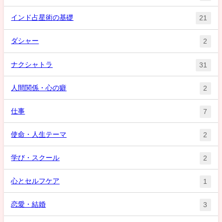
インド占星術の基礎
21
ダシャー
2
ナクシャトラ
31
人間関係・心の癖
2
仕事
7
使命・人生テーマ
2
学び・スクール
2
心とセルフケア
1
恋愛・結婚
3