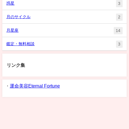
惑星
3
月のサイクル
2
月星座
14
鑑定・無料相談
3
リンク集
・
運命美容Eternal Fortune