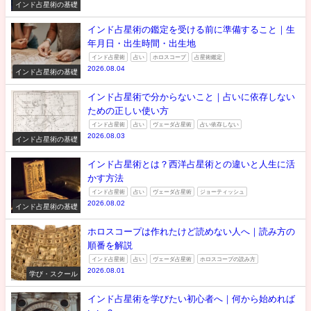
インド占星術の基礎
インド占星術の鑑定を受ける前に準備すること｜生
年月日・出生時間・出生地
インド占星術
占い
ホロスコープ
占星術鑑定
2026.08.04
インド占星術の基礎
インド占星術で分からないこと｜占いに依存しない
ための正しい使い方
インド占星術
占い
ヴェーダ占星術
占い依存しない
2026.08.03
インド占星術の基礎
インド占星術とは？西洋占星術との違いと人生に活
かす方法
インド占星術
占い
ヴェーダ占星術
ジョーティッシュ
2026.08.02
インド占星術の基礎
ホロスコープは作れたけど読めない人へ｜読み方の
順番を解説
インド占星術
占い
ヴェーダ占星術
ホロスコープの読み方
2026.08.01
学び・スクール
インド占星術を学びたい初心者へ｜何から始めれば