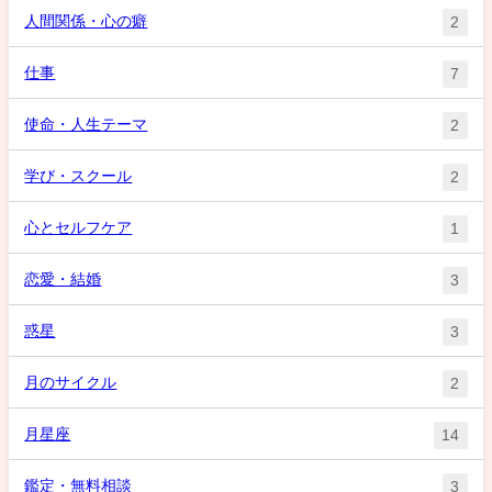
人間関係・心の癖
2
仕事
7
使命・人生テーマ
2
学び・スクール
2
心とセルフケア
1
恋愛・結婚
3
惑星
3
月のサイクル
2
月星座
14
鑑定・無料相談
3