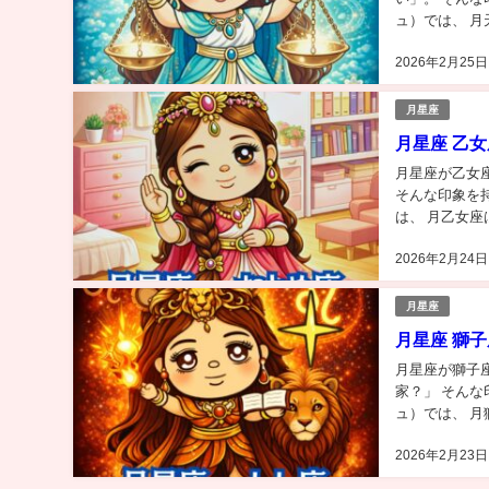
ュ）では、 月
心」の配置です。
2026年2月25日
月星座
月星座 乙
月星座が乙女
そんな印象を
は、 月乙女座
置です。 ① 月
2026年2月24日
月星座
月星座 獅
月星座が獅子
家？」 そん
ュ）では、 月
す。 ① 月星座
2026年2月23日