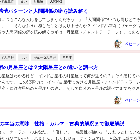
ンド占星術
占い
月星座
人間関係
感情パターンと人間関係の癖を読み解く
はいつもこんな反応をしてしまうんだろう…」 「人間関係でいつも同じとこ
る」——そんなふうに感じたことはありませんか？ インド占星術（ヴェーダ
情や人間関係の癖を読み解くカギは「月星座（チャンドラ・ラーシ）」にある
事を読むと、あなたの感情パターンと人づきあいの...
ンド占星術
占い
ヴェーダ占星術
月星座
術の月星座とは？太陽星座との違いと調べ方
の星座はわかるけど、インド占星術の月星座って何が違うの？」そう感じてい
いんです。 この記事では、インド占星術における月星座（チャンドラ・ラー
星座・西洋占星術の月星座との違い、そして自分の月星座の調べ方までをやさ
み終わるころには「インド占星術って面白い！」とき...
座の本当の意味｜性格・カルマ・古典的解釈まで徹底解説
（ミーナ・ラシ）のあなた。 「優しい」「感受性が強い」「ふわっとしてい
持たれやすいかもしれません。 しかしジョーティシュでは、 月魚座は単なる