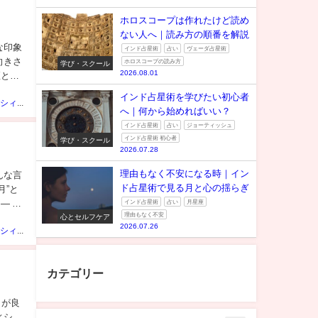
ホロスコープは作れたけど読め
ない人へ｜読み方の順番を解説
な印象
インド占星術
占い
ヴェーダ占星術
向きさ
ホロスコープの読み方
学び・スクール
2026.08.01
座と
インド占星術を学びたい初心者
ベビーシシィちゃん
へ｜何から始めればいい？
インド占星術
占い
ジョーティッシュ
インド占星術 初心者
学び・スクール
2026.07.28
理由もなく不安になる時｜イン
んな言
ド占星術で見る月と心の揺らぎ
月”と
インド占星術
占い
月星座
— 結
理由もなく不安
心とセルフケア
2026.07.26
ベビーシシィちゃん
カテゴリー
りが良
ィシ