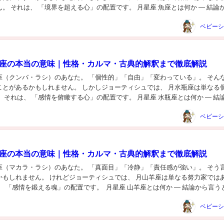
。 それは、 「境界を超える心」の配置です。 月星座 魚座とは何か — 結論
は、 「すべてを感じる心」です...
瓶座の本当の意味｜性格・カルマ・古典的解釈まで徹底解説
座（クンバ・ラシ）のあなた。 「個性的」「自由」「変わっている」。 そん
ことがあるかもしれません。 しかしジョーティシュでは、 月水瓶座は単なる
 それは、 「感情を俯瞰する心」の配置です。 月星座 水瓶座とは何か — 結
座とは、 「全体視点を持つ心」...
羊座の本当の意味｜性格・カルマ・古典的解釈まで徹底解説
座（マカラ・ラシ）のあなた。 「真面目」「冷静」「責任感が強い」。 そう
かもしれません。 けれどジョーティシュでは、 月山羊座は単なる努力家では
、 「感情を鍛える魂」の配置です。 月星座 山羊座とは何か — 結論から言うと
「責任によって成熟する心」で...