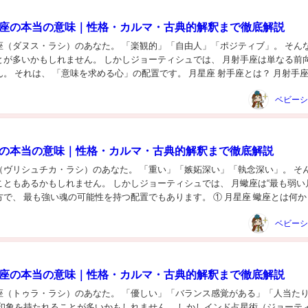
手座の本当の意味｜性格・カルマ・古典的解釈まで徹底解説
座（ダヌス・ラシ）のあなた。 「楽観的」「自由人」「ポジティブ」。 そん
とが多いかもしれません。 しかしジョーティシュでは、 月射手座は単なる前
。 それは、 「意味を求める心」の配置です。 月星座 射手座とは？ 月射手
希望を求める心」です。 月はマナス...
座の本当の意味｜性格・カルマ・古典的解釈まで徹底解説
（ヴリシュチカ・ラシ）のあなた。 「重い」「嫉妬深い」「執念深い」。 そ
ともあるかもしれません。 しかしジョーティシュでは、 月蠍座は“最も弱い
で、 最も強い魂の可能性を持つ配置でもあります。 ① 月星座 蠍座とは何か 
月蠍座とは、 「極端に深く感...
秤座の本当の意味｜性格・カルマ・古典的解釈まで徹底解説
座（トゥラ・ラシ）のあなた。 「優しい」「バランス感覚がある」「人当た
な印象を持たれることが多いかもしれません。 しかしインド占星術（ジョーテ