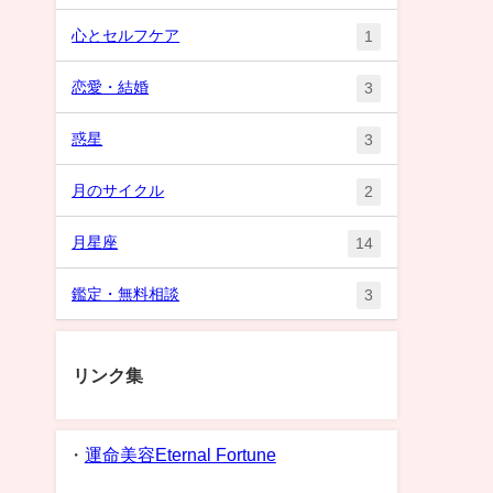
心とセルフケア
1
恋愛・結婚
3
惑星
3
月のサイクル
2
月星座
14
鑑定・無料相談
3
リンク集
・
運命美容Eternal Fortune