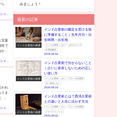
みましょう！
から言
ベビーシシィちゃん
最新の記事
インド占星術の鑑定を受ける前
に準備すること｜生年月日・出
生時間・出生地
な言葉
インド占星術の基礎
インド占星術
占い
ホロスコープ
個性で
占星術鑑定
論から
2026.08.04
ベビーシシィちゃん
インド占星術で分からないこと
｜占いに依存しないための正し
い使い方
インド占星術の基礎
インド占星術
占い
ヴェーダ占星術
占い依存しない
言われ
2026.08.03
ありま
インド占星術とは？西洋占星術
 月
との違いと人生に活かす方法
インド占星術
占い
ヴェーダ占星術
ベビーシシィちゃん
ジョーティッシュ
インド占星術の基礎
2026.08.02