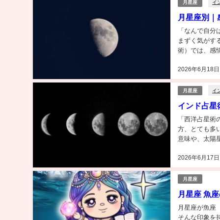
イ
月星座
月星座別｜
「なんで自分
まずく気がす
術）では、感
えます。この記
2026年6月18日
イ
月星座
インド占星
「西洋占星術
方、とても多
意味や、太陽
解説します。読
2026年6月17日
月星座
月星座 魚
月星座が魚座
そんな印象を