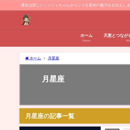
運命は楽しい！シシィちゃんがインド占星術の魅力をお伝えし
ホーム
天恵とつなが
Home
Ab
ホーム
月星座
月星座
月星座の記事一覧