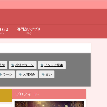
合わせ
専門占いアプリ
t Us
FAQ
星術
感情パターン
インド占星術
ラーシ
人間関係
占い
プロフィール