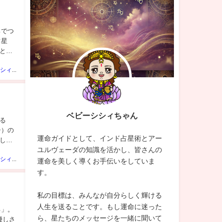
ろでつ
占星
と考
ベビーシシィちゃん
ベビーシシィちゃん
る
シ）の
運命ガイドとして、インド占星術とアー
しく
ユルヴェーダの知識を活かし、皆さんの
ベビーシシィちゃん
運命を美しく導くお手伝いをしていま
す。
私の目標は、みんなが自分らしく輝ける
人生を送ることです。もし運命に迷った
る」。
ら、星たちのメッセージを一緒に聞いて
優しさ