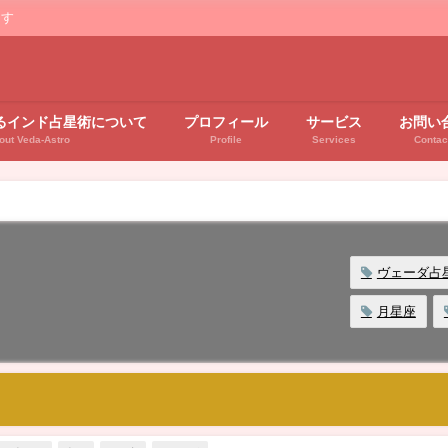
ます
るインド占星術について
プロフィール
サービス
お問い
out Veda-Astro
Profile
Services
Contac
ヴェーダ占
月星座