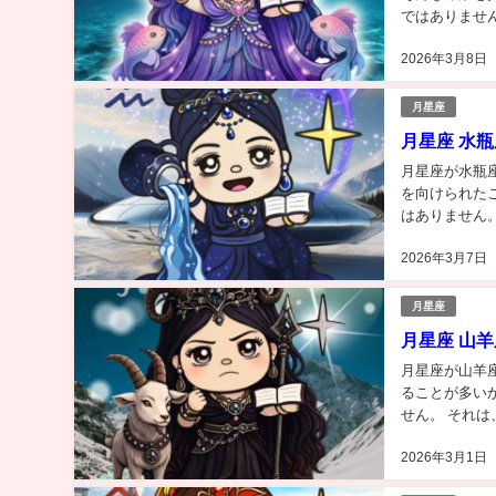
ではありません
うと 月魚座と
2026年3月8日
月星座
月星座 水
月星座が水瓶
を向けられた
はありません。
言うと 月水瓶
2026年3月7日
月星座
月星座 山
月星座が山羊
ることが多い
せん。 それは
山羊座とは、 
2026年3月1日