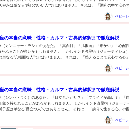
天秤座は単なる“感じのいい人”ではありません。 それは、 「調和の中で安心
 ① 月星座 天秤座とは何か — 結...
女座の本当の意味｜性格・カルマ・古典的解釈まで徹底解説
座（カンニャー・ラシ）のあなた。 「真面目」「几帳面」「細かい」「心配
持たれることが多いかもしれません。 しかしインド占星術（ジョーティシュ
は単なる“几帳面な人”ではありません。 それは、 「整えることで安心する心
星座 乙女座とは何か — 結論から...
子座の本当の意味｜性格・カルマ・古典的解釈まで徹底解説
座（シンハ・ラシ）のあなた。 「目立ちたがり？」「プライドが高い？」「
な印象を持たれることがあるかもしれません。 しかしインド占星術（ジョーテ
獅子座は単なる“目立つ人”ではありません。 それは、 「誇りで生きる心」の
 獅子座とは何か — 結論から言うと...