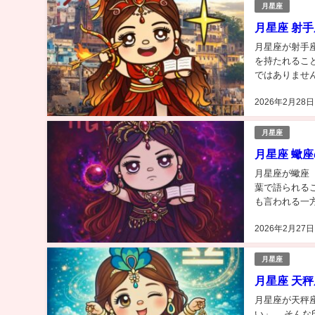
月星座
月星座 射
月星座が射手
を持たれるこ
ではありません
は、 「真実と
2026年2月28日
月星座
月星座 蠍
月星座が蠍座
葉で語られるこ
も言われる一方
論から言うと 
2026年2月27日
月星座
月星座 天
月星座が天秤
い」。 そん