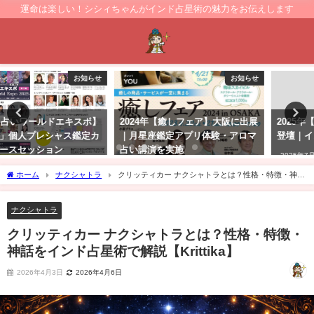
運命は楽しい！シシィちゃんがインド占星術の魅力をお伝えします
お知らせ
お知らせ
2024年【癒しフェア】大阪に出展
2025年【占いワールドエキスポ】
｜月星座鑑定アプリ体験・アロマ
登壇｜インド占星術の講座を開催
占い講演を実施
2025年7月24日
2024年4月20日
ホーム
ナクシャトラ
クリッティカー ナクシャトラとは？性格・特徴・神話
をインド占星術で解説【Krittika】
ナクシャトラ
クリッティカー ナクシャトラとは？性格・特徴・
神話をインド占星術で解説【Krittika】
2026年4月3日
2026年4月6日