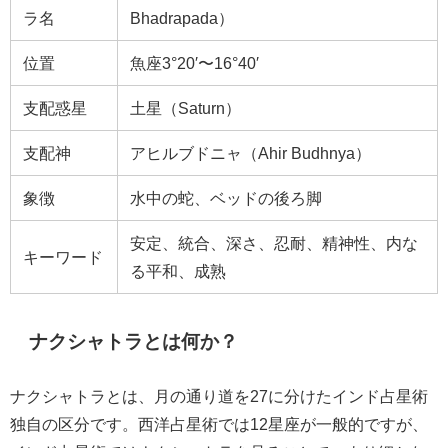
ラ名
Bhadrapada）
位置
魚座3°20′〜16°40′
支配惑星
土星（Saturn）
支配神
アヒルブドニャ（Ahir Budhnya）
象徴
水中の蛇、ベッドの後ろ脚
安定、統合、深さ、忍耐、精神性、内な
キーワード
る平和、成熟
ナクシャトラとは何か？
ナクシャトラとは、月の通り道を27に分けたインド占星術
独自の区分です。西洋占星術では12星座が一般的ですが、