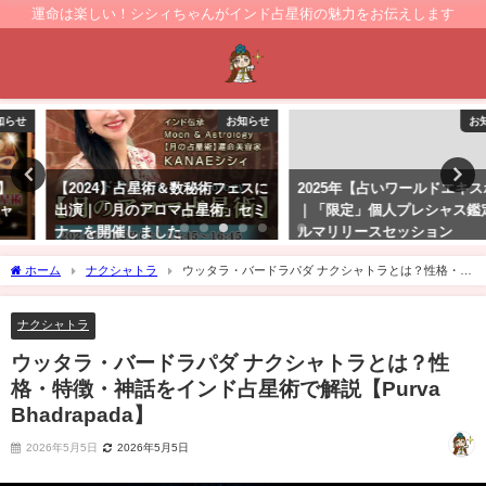
運命は楽しい！シシィちゃんがインド占星術の魅力をお伝えします
お知らせ
お知らせ
【2024】占星術＆数秘術フェスに
2025年【占いワールドエキスポ】
出演｜「月のアロマ占星術」セミ
｜「限定」個人プレシャス鑑定カ
ナーを開催しました
ルマリリースセッション
2024年4月10日
2025年2月22日
ホーム
ナクシャトラ
ウッタラ・バードラパダ ナクシャトラとは？性格・特
徴・神話をインド占星術で解説【Purva Bhadrapada】
ナクシャトラ
ウッタラ・バードラパダ ナクシャトラとは？性
格・特徴・神話をインド占星術で解説【Purva
Bhadrapada】
2026年5月5日
2026年5月5日