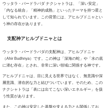
ウッタラ・バードラパダ ナクシャトラは、「深い安定」
「内なる統合」「精神的成熟」といったテーマを持つ星と
して知られています。この背景には、アヒルブドニャとい
う神の存在があります。
支配神アヒルブドニャとは
ウッタラ・バードラパダの支配神は、アヒルブドニャ
（Ahir Budhnya）です。この神は「深海の蛇」や「水の底
に潜む存在」とされ、非常に深い領域に関係する神です。
アヒルブドニャは、目に見える世界ではなく、無意識や深
層意識、潜在的な力と結びついています。そのため、この
ナクシャトラは「表には出てこない深いエネルギー」を扱
う性質があります。
また、この神は安定した基盤や支える力とも関係してお